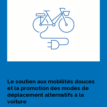
Le soutien aux mobilités douces
et la promotion des modes de
déplacement alternatifs à la
voiture