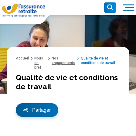
Panneau de gestion des cookies
Recherche pr
Recherche
Contenu principal
Ouvr
Accueil
Nous
Nos
Qualité de vie et
en
engagements
conditions de travail
bref
Qualité de vie et conditions
de travail
Partager