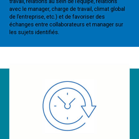
travail, relations au sein de l’équipe, relations
avec le manager, charge de travail, climat global
de l’entreprise, etc.) et de favoriser des
échanges entre collaborateurs et manager sur
les sujets identifiés.