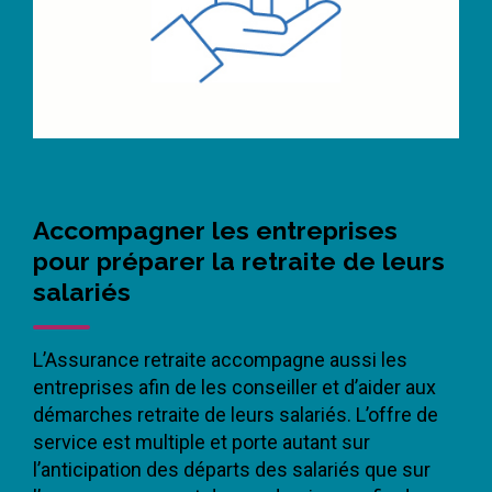
Accompagner les entreprises
pour préparer la retraite de leurs
salariés
L’Assurance retraite accompagne aussi les
entreprises afin de les conseiller et d’aider aux
démarches retraite de leurs salariés. L’offre de
service est multiple et porte autant sur
l’anticipation des départs des salariés que sur