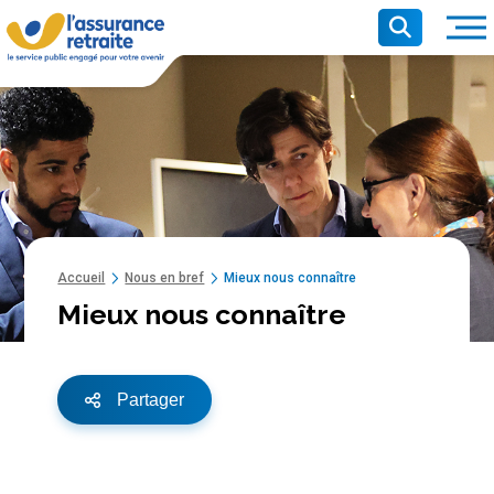
Panneau de gestion des cookies
Recherche pr
Recherche
Contenu principal
Ouvr
Accueil
Nous en bref
Mieux nous connaître
Mieux nous connaître
Partager