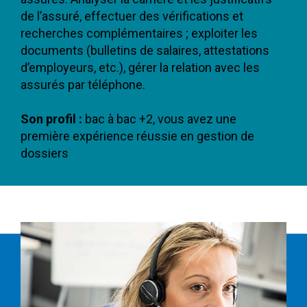
de l’assuré, effectuer des vérifications et
recherches complémentaires ; exploiter les
documents (bulletins de salaires, attestations
d’employeurs, etc.), gérer la relation avec les
assurés par téléphone.
Son profil :
bac à bac +2, vous avez une
première expérience réussie en gestion de
dossiers